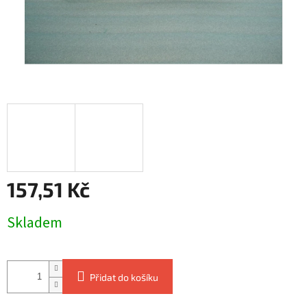
157,51 Kč
Měrná
Skladem
cena:
Přidat do košíku