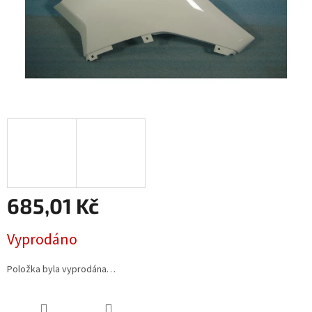
685,01 Kč
Měrná
Vyprodáno
cena:
Položka byla vyprodána…