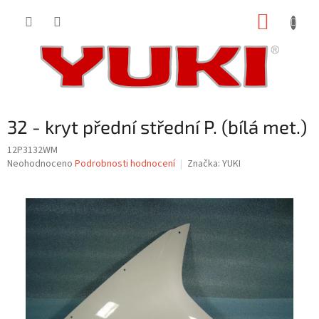
Přejít
NÁKUP
na
obsah
KOŠÍK
32 - kryt přední střední P. (bílá met.)
12P3132WM
Průměrné
Neohodnoceno
Podrobnosti hodnocení
Značka:
YUKI
hodnocení
produktu
je
0,0
z
5
hvězdiček.