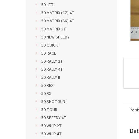
n
50 JET
e
50 MATRIX (CZ) 4T
l
50 MATRIX (SK) 4T
50 MATRIX 2T
50 NEW SPEEDY
50 QUICK
50 RACE
50 RALLY 2T
50 RALLY 4T
50 RALLY II
50 REX
50 RX
50 SHOTGUN
50 TOUR
Popi
50 SPEEDY 4T
50 WHIP 2T
Det
50 WHIP 4T