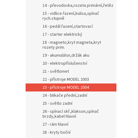
14 - převodovka,rozeta primární,řetěz
15 - vidlice řazení,kulisa,spínač
rych.stupně
16 - pedál řazení,startovací
17 - starter elektrický
18 - magneto,kryt magneta,kryt
rozety prim.
19 - akumulátor,držák aku
20 - elektropříslušenství
21 - světlomet
22 - přístroje MODEL 2003
23 - přístroje MODEL 2004
24 - blikače přední,zadní
25 - světlo zadní
26 - spínací skř.,klakson,spínač
brzdy,kabel hlavní
27 - rám hlavní
28 - kryty boční