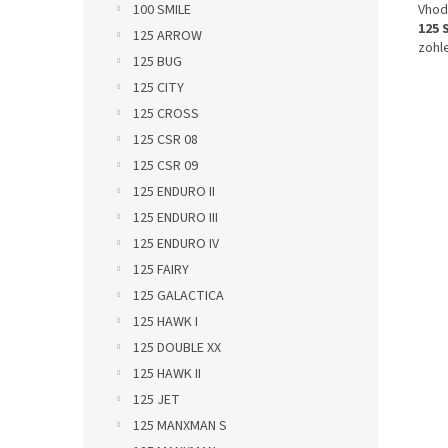
Vhod
100 SMILE
125 
125 ARROW
zohl
125 BUG
125 CITY
125 CROSS
125 CSR 08
125 CSR 09
125 ENDURO II
125 ENDURO III
125 ENDURO IV
125 FAIRY
125 GALACTICA
125 HAWK I
125 DOUBLE XX
125 HAWK II
125 JET
125 MANXMAN S