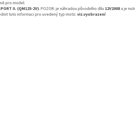
né pro model:
SPORT II. (QM125-2V)
: POZOR: je náhradou původního dílu
12V2008
a je nut
ednit tuto informaci pro uvedený typ moto:
viz.vyobrazení