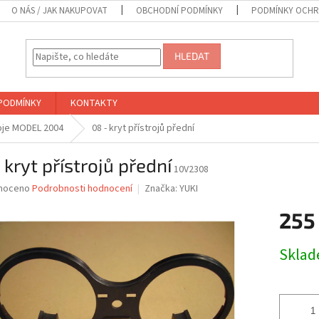
O NÁS / JAK NAKUPOVAT
OBCHODNÍ PODMÍNKY
PODMÍNKY OCHR
HLEDAT
PODMÍNKY
KONTAKTY
roje MODEL 2004
08 - kryt přístrojů přední
 kryt přístrojů přední
10V2308
né
noceno
Podrobnosti hodnocení
Značka:
YUKI
ní
255
u
Měrná
Skla
cena:
ek.