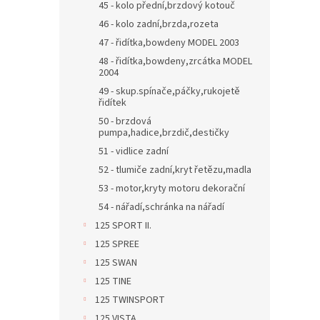
45 - kolo přední,brzdový kotouč
46 - kolo zadní,brzda,rozeta
47 - řidítka,bowdeny MODEL 2003
48 - řidítka,bowdeny,zrcátka MODEL
2004
49 - skup.spínače,páčky,rukojetě
řidítek
50 - brzdová
pumpa,hadice,brzdič,destičky
51 - vidlice zadní
52 - tlumiče zadní,kryt řetězu,madla
53 - motor,kryty motoru dekorační
54 - nářadí,schránka na nářadí
125 SPORT II.
125 SPREE
125 SWAN
125 TINE
125 TWINSPORT
125 VISTA