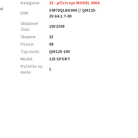
Kategorie
:
23 - přístroje MODEL 2004
né
34970QLBK000 // QM125-
EAN
:
2V.64.1.7-00
Skladové
10V2308
číslo
:
Skupina
:
23
Pozice
:
08
Typ moto
:
QM125-10V
Model
:
125 SPORT
Počet ks na
1
moto
: