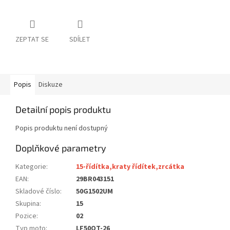
ZEPTAT SE
SDÍLET
Popis
Diskuze
Detailní popis produktu
Popis produktu není dostupný
Doplňkové parametry
Kategorie
:
15-řídítka,kraty řídítek,zrcátka
EAN
:
29BR043151
Skladové číslo
:
50G1502UM
Skupina
:
15
Pozice
:
02
Typ moto
:
LF50QT-26