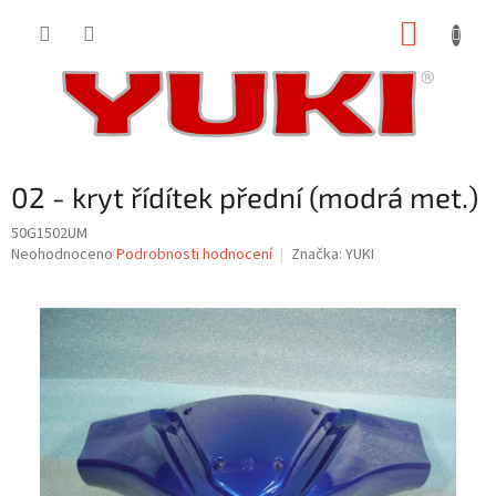
Přejít
NÁKUP
na
obsah
KOŠÍK
02 - kryt řídítek přední (modrá met.)
50G1502UM
Průměrné
Neohodnoceno
Podrobnosti hodnocení
Značka:
YUKI
hodnocení
produktu
je
0,0
z
5
hvězdiček.