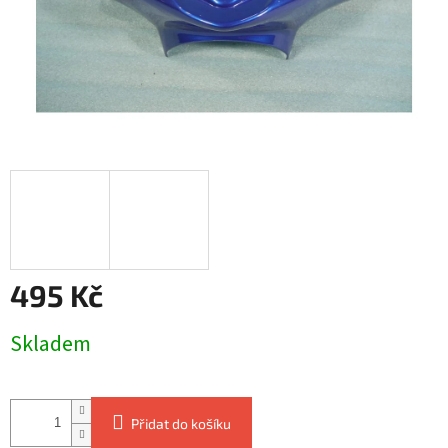
495 Kč
Měrná
Skladem
cena:
Přidat do košíku