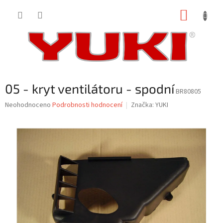
Přejít
NÁKUP
na
obsah
KOŠÍK
05 - kryt ventilátoru - spodní
BR80805
Průměrné
Neohodnoceno
Podrobnosti hodnocení
Značka:
YUKI
hodnocení
produktu
je
0,0
z
5
hvězdiček.