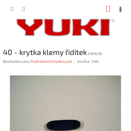
Přejít
NÁKUP
na
obsah
KOŠÍK
40 - krytka klemy řidítek
10V4140
Průměrné
Neohodnoceno
Podrobnosti hodnocení
Značka:
YUKI
hodnocení
produktu
je
0,0
z
5
hvězdiček.