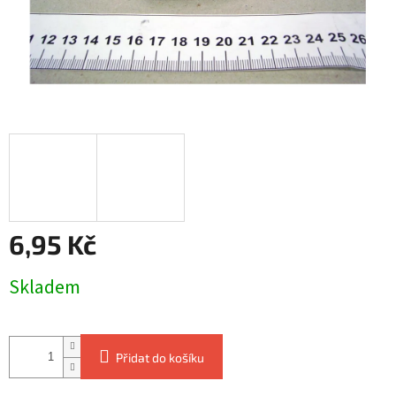
6,95 Kč
Měrná
Skladem
cena:
Přidat do košíku