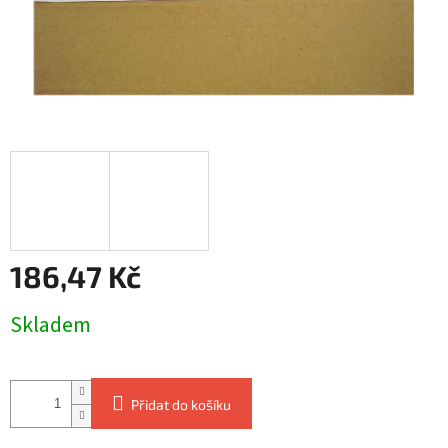
186,47 Kč
Měrná
Skladem
cena:
Přidat do košíku