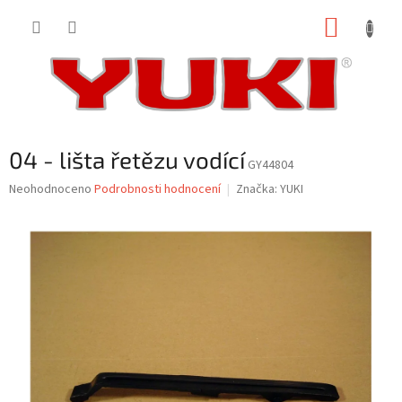
Přejít
NÁKUP
na
obsah
KOŠÍK
04 - lišta řetězu vodící
GY44804
Průměrné
Neohodnoceno
Podrobnosti hodnocení
Značka:
YUKI
hodnocení
produktu
je
0,0
z
5
hvězdiček.