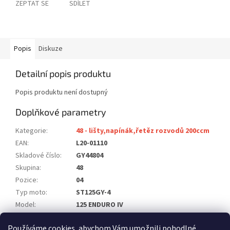
ZEPTAT SE
SDÍLET
Popis
Diskuze
Detailní popis produktu
Popis produktu není dostupný
Doplňkové parametry
Kategorie
:
48 - lišty,napínák,řetěz rozvodů 200ccm
EAN
:
L20-01110
Skladové číslo
:
GY44804
Skupina
:
48
Pozice
:
04
Typ moto
:
ST125GY-4
Model
:
125 ENDURO IV
Počet ks na moto
:
1
Používáme cookies, abychom Vám umožnili pohodlné
Položka byla vyprodána…