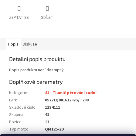
ZEPTAT SE
SDÍLET
Popis
Diskuze
Detailní popis produktu
Popis produktu není dostupný
Doplňkové parametry
Kategorie
:
41 - Tlumič pérování zadní
EAN
:
05721Q001612 GB/T290
Skladové číslo
:
12S4111
Skupina
:
41
Pozice
:
11
Typ moto
:
QM125-2D