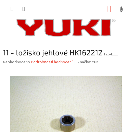
Přejít
NÁKUP
na
obsah
KOŠÍK
11 - ložisko jehlové HK162212
12S4111
Průměrné
Neohodnoceno
Podrobnosti hodnocení
Značka:
YUKI
hodnocení
produktu
je
0,0
z
5
hvězdiček.