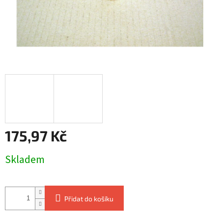
175,97 Kč
Měrná
Skladem
cena:
Přidat do košíku