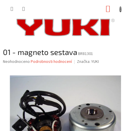
Přejít
NÁKUP
na
obsah
KOŠÍK
01 - magneto sestava
BR81301
Průměrné
Neohodnoceno
Podrobnosti hodnocení
Značka:
YUKI
hodnocení
produktu
je
0,0
z
5
hvězdiček.