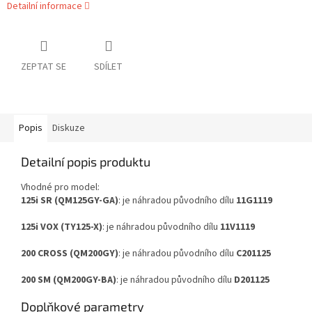
Detailní informace
ZEPTAT SE
SDÍLET
Popis
Diskuze
Detailní popis produktu
Vhodné pro model:
125i SR (QM125GY-GA)
: je náhradou původního dílu
11G1119
125i VOX (TY125-X)
: je náhradou původního dílu
11V1119
200 CROSS (QM200GY)
: je náhradou původního dílu
C201125
200 SM (QM200GY-BA)
: je náhradou původního dílu
D201125
Doplňkové parametry