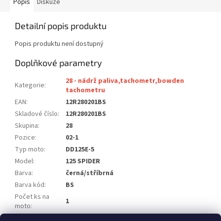
Popis
Diskuze
Detailní popis produktu
Popis produktu není dostupný
Doplňkové parametry
28 - nádrž paliva,tachometr,bowden
Kategorie
:
tachometru
EAN
:
12R280201BS
Skladové číslo
:
12R280201BS
Skupina
:
28
Pozice
:
02-1
Typ moto
:
DD125E-5
Model
:
125 SPIDER
Barva
:
černá/stříbrná
Barva kód
:
BS
Počet ks na
1
moto
:
Poznámka
:
stříbrný ovál