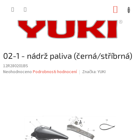
Přejít
NÁKUP
na
obsah
KOŠÍK
02-1 - nádrž paliva (černá/stříbrná)
12R280201BS
Průměrné
Neohodnoceno
Podrobnosti hodnocení
Značka:
YUKI
hodnocení
produktu
je
0,0
z
5
hvězdiček.