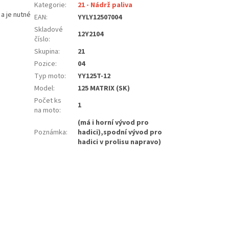
Kategorie
:
21 - Nádrž paliva
a je nutné
EAN
:
YYLY12507004
Skladové
12Y2104
číslo
:
Skupina
:
21
Pozice
:
04
Typ moto
:
YY125T-12
Model
:
125 MATRIX (SK)
Počet ks
1
na moto
:
(má i horní vývod pro
Poznámka
:
hadici),spodní vývod pro
hadici v prolisu napravo)