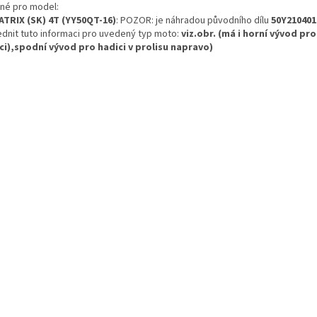
né pro model:
ATRIX (SK) 4T (YY50QT-16)
: POZOR: je náhradou původního dílu
50Y210401
ednit tuto informaci pro uvedený typ moto:
viz.obr. (má i horní vývod pro
ci),spodní vývod pro hadici v prolisu napravo)