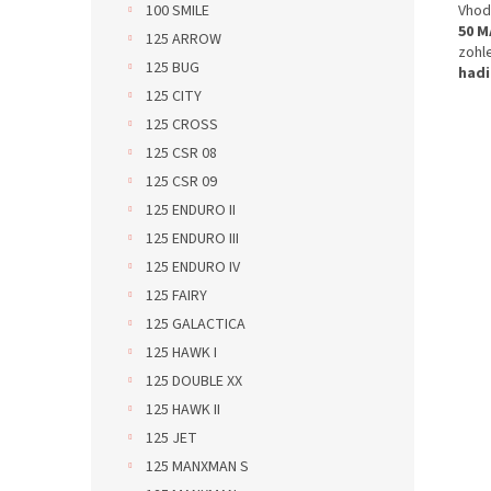
Vhod
100 SMILE
50 M
125 ARROW
zohl
125 BUG
hadi
125 CITY
125 CROSS
125 CSR 08
125 CSR 09
125 ENDURO II
125 ENDURO III
125 ENDURO IV
125 FAIRY
125 GALACTICA
125 HAWK I
125 DOUBLE XX
125 HAWK II
125 JET
125 MANXMAN S