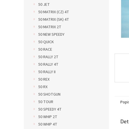
n
50 JET
e
50 MATRIX (CZ) 4T
l
50 MATRIX (SK) 4T
50 MATRIX 2T
50 NEW SPEEDY
50 QUICK
50 RACE
50 RALLY 2T
50 RALLY 4T
50 RALLY II
50 REX
50 RX
50 SHOTGUN
50 TOUR
Popi
50 SPEEDY 4T
50 WHIP 2T
Det
50 WHIP 4T