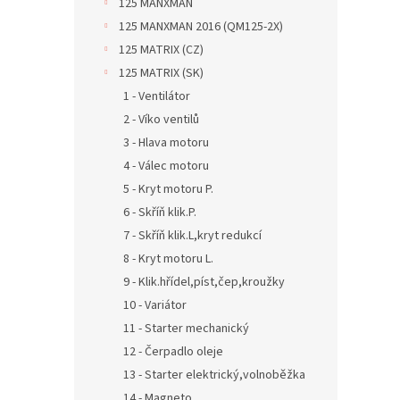
125 MANXMAN
125 MANXMAN 2016 (QM125-2X)
125 MATRIX (CZ)
125 MATRIX (SK)
1 - Ventilátor
2 - Víko ventilů
3 - Hlava motoru
4 - Válec motoru
5 - Kryt motoru P.
6 - Skříň klik.P.
7 - Skříň klik.L,kryt redukcí
8 - Kryt motoru L.
9 - Klik.hřídel,píst,čep,kroužky
10 - Variátor
11 - Starter mechanický
12 - Čerpadlo oleje
13 - Starter elektrický,volnoběžka
14 - Magneto