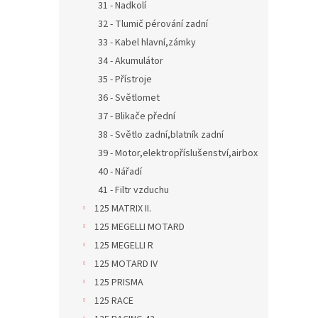
31 - Nadkolí
32 - Tlumič pérování zadní
33 - Kabel hlavní,zámky
34 - Akumulátor
35 - Přístroje
36 - Světlomet
37 - Blikače přední
38 - Světlo zadní,blatník zadní
39 - Motor,elektropříslušenství,airbox
40 - Nářadí
41 - Filtr vzduchu
125 MATRIX II.
125 MEGELLI MOTARD
125 MEGELLI R
125 MOTARD IV
125 PRISMA
125 RACE