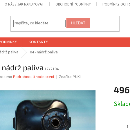
O NÁS / JAK NAKUPOVAT
OBCHODNÍ PODMÍNKY
PODMÍNKY OCHR
HLEDAT
PODMÍNKY
KONTAKTY
Nádrž paliva
04 - nádrž paliva
 nádrž paliva
12Y2104
né
noceno
Podrobnosti hodnocení
Značka:
YUKI
ní
496
u
Měrná
Skla
cena:
ek.