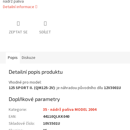
nádrž paliva
Detailní informace
ZEPTAT SE
SDÍLET
Popis
Diskuze
Detailní popis produktu
Vhodné pro model:
125 SPORT II. (QM125-2V)
: je náhradou původního dílu
12V3001U
Doplňkové parametry
Kategorie
:
35 - nádrž paliva MODEL 2004
EAN
:
44110QLKK040
Skladové číslo
:
10V3501U