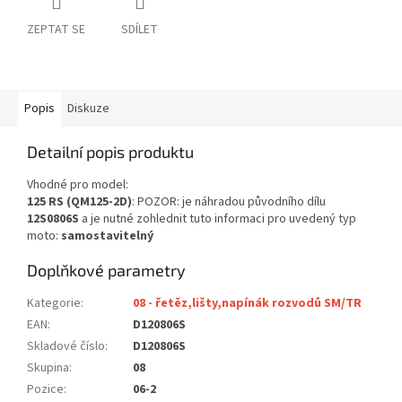
ZEPTAT SE
SDÍLET
Popis
Diskuze
Detailní popis produktu
Vhodné pro model:
125 RS (QM125-2D)
: POZOR: je náhradou původního dílu
12S0806S
a je nutné zohlednit tuto informaci pro uvedený typ
moto:
samostavitelný
Doplňkové parametry
Kategorie
:
08 - řetěz,lišty,napínák rozvodů SM/TR
EAN
:
D120806S
Skladové číslo
:
D120806S
Skupina
:
08
Pozice
:
06-2