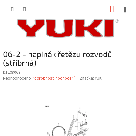
Přejít
NÁKUP
na
obsah
KOŠÍK
06-2 - napínák řetězu rozvodů
(stříbrná)
D120806S
Průměrné
Neohodnoceno
Podrobnosti hodnocení
Značka:
YUKI
hodnocení
produktu
je
0,0
z
5
hvězdiček.