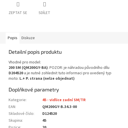
ZEPTAT SE
SDÍLET
Popis
Diskuze
Detailní popis produktu
Vhodné pro model:
200 SM (QM200GY-BA)
: POZOR: je náhradou původního dílu
D204520
a je nutné zohlednit tuto informaci pro uvedený typ
moto:
L.+ P. strana (nelze objednat)
Doplňkové parametry
Kategorie
:
45 - vidlice zadní SM/TR
EAN
:
QM200GY-B.34.3-00
Skladové číslo
:
D124520
Skupina
:
45
Pozice
:
20