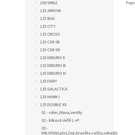
Popi
100 SMILE
125 ARROW
125 BUG
125 CITY
125 CROSS
125 CSR 08
125 CSR 09
125 ENDURO II
125 ENDURO III
125 ENDURO IV
125 FAIRY
125 GALACTICA
125 HAWK I
125 DOUBLE XX
01 - válec,hlava,ventily
02 - kliková skříň L.+P.
03 -
klik.hřídel,píst,čep,kroužky,vačka,vahadla