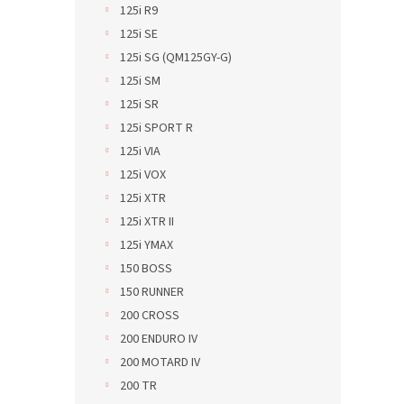
125i R9
125i SE
125i SG (QM125GY-G)
125i SM
125i SR
125i SPORT R
125i VIA
125i VOX
125i XTR
125i XTR II
125i YMAX
150 BOSS
150 RUNNER
200 CROSS
200 ENDURO IV
200 MOTARD IV
200 TR