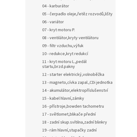
04 - karburátor
05 - čerpadlo oleje,řetěz rozvodů,lišty
06 - variátor
07 - kryt motoru P.
08 - ventilátor,kryty ventilátoru
09 - filtr vzduchu,výfuk
10 - redukce,kryt redukcí
11 - kryt motoru L.,pedál
startu,brzd.pakny
12 - starter elektrický,volnoběžka
13 - magneto,cívka zapal.,CDi jednotka
14 - akumulátor,elektropříslušenství
15 - kabel hlavní,zámky
16 - přístroje,bowden tachometru
17 - světlomet,blikače přední
18 - zadní skup.svítilna,zadní blinkry
19 - rám hlavní,stupačky zadní