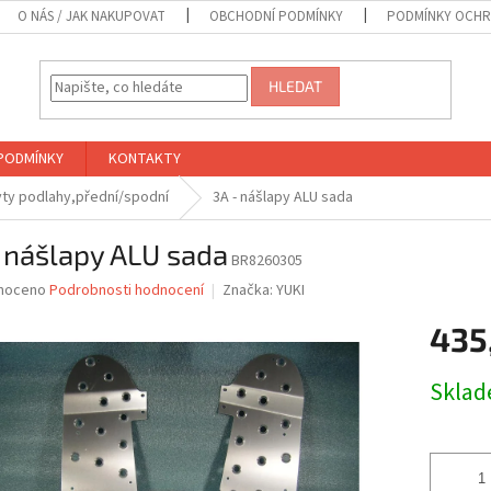
O NÁS / JAK NAKUPOVAT
OBCHODNÍ PODMÍNKY
PODMÍNKY OCHR
HLEDAT
PODMÍNKY
KONTAKTY
ryty podlahy,přední/spodní
3A - nášlapy ALU sada
 nášlapy ALU sada
BR8260305
né
noceno
Podrobnosti hodnocení
Značka:
YUKI
ní
435
u
Měrná
Skla
cena:
ek.