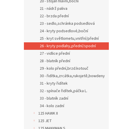
20 - stojan hlavní,boční
21 - nádrž paliva
22 - brzda přední
23 - sedlo,schránka podsedlová
24 - kryty podsedlové,boční
25 - kryt světlometu,vnitřní/přední
26 - kryty podlahy,přední/spodní
27 - vidlice přední
28 - blatník přední
29 - kolo přední,brzd.kotouč
30 - řidítka,zrcátka,rukojetě,bowdeny
31 - kryty řidítek
32 - spínače řidítek,páčka L.
33 - blatník zadní
34 - kolo zadní
125 HAWK II
125 JET
125 MANXMAN S