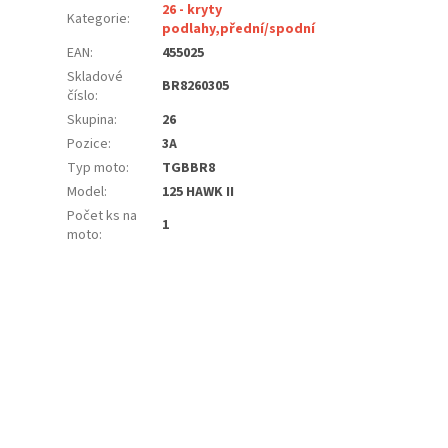
26 - kryty
Kategorie
:
podlahy,přední/spodní
EAN
:
455025
Skladové
BR8260305
číslo
:
Skupina
:
26
Pozice
:
3A
Typ moto
:
TGBBR8
Model
:
125 HAWK II
Počet ks na
1
moto
: