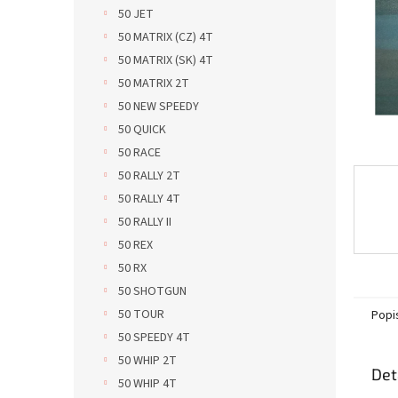
n
50 JET
e
50 MATRIX (CZ) 4T
l
50 MATRIX (SK) 4T
50 MATRIX 2T
50 NEW SPEEDY
50 QUICK
50 RACE
50 RALLY 2T
50 RALLY 4T
50 RALLY II
50 REX
50 RX
50 SHOTGUN
50 TOUR
Popi
50 SPEEDY 4T
50 WHIP 2T
Det
50 WHIP 4T