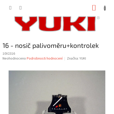
Přejít
NÁKUP
na
obsah
KOŠÍK
16 - nosič palivoměru+kontrolek
10V2316
Průměrné
Neohodnoceno
Podrobnosti hodnocení
Značka:
YUKI
hodnocení
produktu
je
0,0
z
5
hvězdiček.