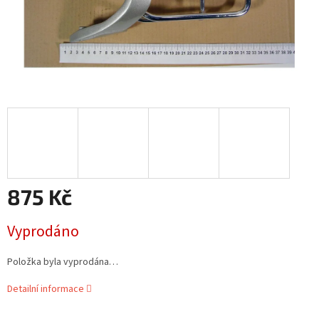
875 Kč
Měrná
Vyprodáno
cena:
Položka byla vyprodána…
Detailní informace