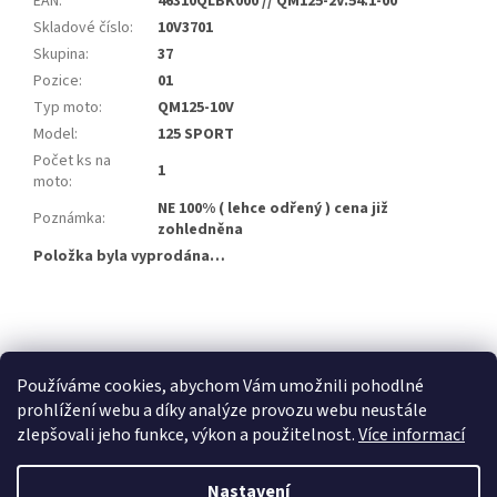
EAN
:
46310QLBK000 // QM125-2V.54.1-00
Skladové číslo
:
10V3701
Skupina
:
37
Pozice
:
01
Typ moto
:
QM125-10V
Model
:
125 SPORT
Počet ks na
1
moto
:
NE 100% ( lehce odřený ) cena již
Poznámka
:
zohledněna
Položka byla vyprodána…
Buďte první, kdo napíše příspěvek k této položce.
PŘIDAT KOMENTÁŘ
Používáme cookies, abychom Vám umožnili pohodlné
prohlížení webu a díky analýze provozu webu neustále
zlepšovali jeho funkce, výkon a použitelnost.
Více informací
Z
á
Nastavení