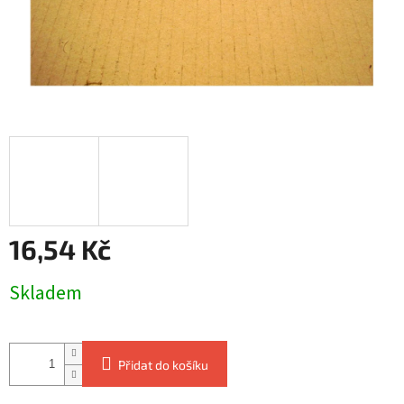
16,54 Kč
Měrná
Skladem
cena:
Přidat do košíku