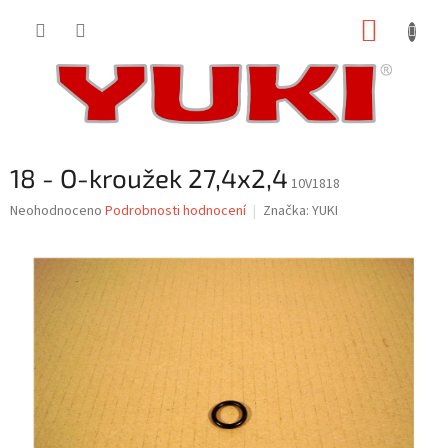
Přejít
NÁKUP
na
obsah
KOŠÍK
18 - O-kroužek 27,4x2,4
10V1818
Průměrné
Neohodnoceno
Podrobnosti hodnocení
Značka:
YUKI
hodnocení
produktu
je
0,0
z
5
hvězdiček.