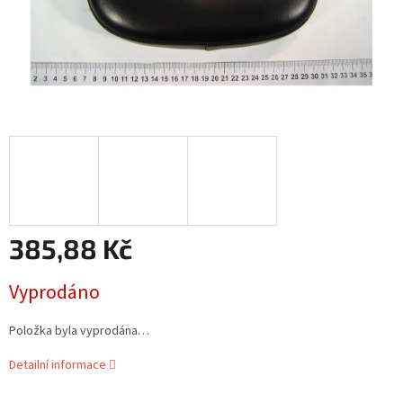
385,88 Kč
Měrná
Vyprodáno
cena:
Položka byla vyprodána…
Detailní informace