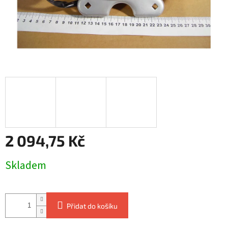
2 094,75 Kč
Měrná
Skladem
cena:
Přidat do košíku