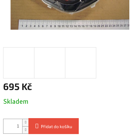
695 Kč
Měrná
Skladem
cena:
Přidat do košíku