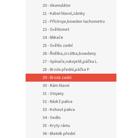
20 - Akumulátor
21 - Kabel hlavní,zámky
22 - Přístroje,bowden tachometru
23 - Světlomet
24 - Blikače
25 - Světlo zadní
26 - Řidítka,zrcátka,bowdeny
27 - Spínače,rukojetě,páčka L.
28 - Brzda přední,páčka P.
29 - Brzda zadní
30 - Rám hlavní
31 - Stojany
32 - Nádrž paliva
33 - Kohout paliva
34 - Sedlo
35 - Kryty rámu
36 - Blatník přední