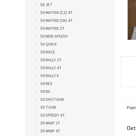
n
50 JET
e
50 MATRIX (CZ) 4T
l
50 MATRIX (SK) 4T
50 MATRIX 2T
50 NEW SPEEDY
50 QUICK
50 RACE
50 RALLY 2T
50 RALLY 4T
50 RALLY II
50 REX
50 RX
50 SHOTGUN
50 TOUR
Popi
50 SPEEDY 4T
50 WHIP 2T
Det
50 WHIP 4T