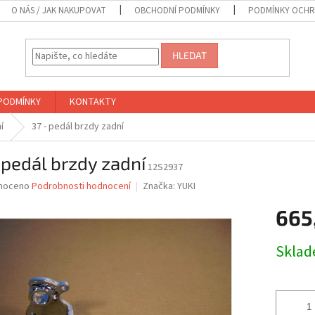
O NÁS / JAK NAKUPOVAT
OBCHODNÍ PODMÍNKY
PODMÍNKY OCHR
HLEDAT
PODMÍNKY
KONTAKTY
í
37 - pedál brzdy zadní
 pedál brzdy zadní
12S2937
né
noceno
Podrobnosti hodnocení
Značka:
YUKI
ní
665
u
Měrná
Skla
cena:
ek.