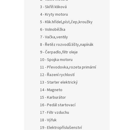
3 - Skříň kliková
4 - Kryty motoru
5 - Klik.hřídel,píst,čep,kroužky
6 - Volnoběžka
7 - Vačka,ventily
8 - Řetěz rozvodů.lišty,napínák
9 - Čerpadlo,filtr oleje
10 - Spojka motoru
11 - Převodovka,rozeta primární
12 - Řazení rychlostí
13 - Starter elektrický
14 - Magneto
15 - Karburátor
16 - Pedál startovací
17 - Filtr vzduchu
18 - Výfuk
19 - Elektropříslušenství