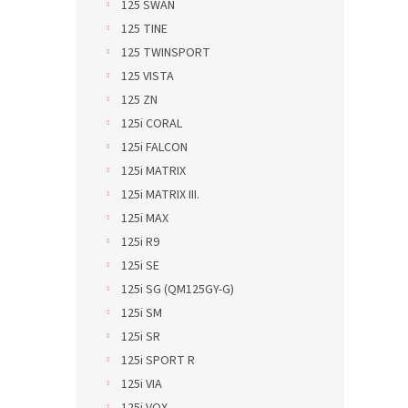
125 SWAN
125 TINE
125 TWINSPORT
125 VISTA
125 ZN
125i CORAL
125i FALCON
125i MATRIX
125i MATRIX III.
125i MAX
125i R9
125i SE
125i SG (QM125GY-G)
125i SM
125i SR
125i SPORT R
125i VIA