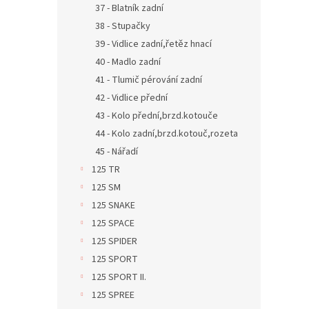
37 - Blatník zadní
38 - Stupačky
39 - Vidlice zadní,řetěz hnací
40 - Madlo zadní
41 - Tlumič pérování zadní
42 - Vidlice přední
43 - Kolo přední,brzd.kotouče
44 - Kolo zadní,brzd.kotouč,rozeta
45 - Nářadí
125 TR
125 SM
125 SNAKE
125 SPACE
125 SPIDER
125 SPORT
125 SPORT II.
125 SPREE