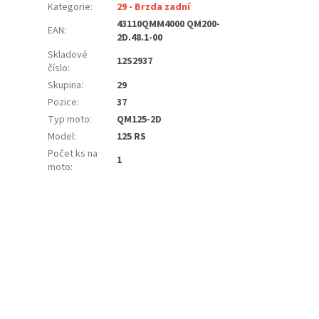
Kategorie
:
29 - Brzda zadní
43110QMM4000 QM200-
EAN
:
2D.48.1-00
Skladové
12S2937
číslo
:
Skupina
:
29
Pozice
:
37
Typ moto
:
QM125-2D
Model
:
125 RS
Počet ks na
1
moto
: