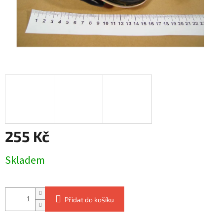
255 Kč
Měrná
Skladem
cena:
Přidat do košíku