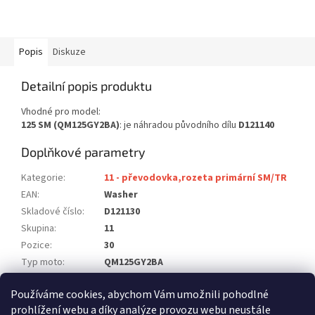
Popis
Diskuze
Detailní popis produktu
Vhodné pro model:
125 SM (QM125GY2BA)
: je náhradou původního dílu
D121140
Doplňkové parametry
Kategorie
:
11 - převodovka,rozeta primární SM/TR
EAN
:
Washer
Skladové číslo
:
D121130
Skupina
:
11
Pozice
:
30
Typ moto
:
QM125GY2BA
Model
:
125 SM
Používáme cookies, abychom Vám umožnili pohodlné
Počet ks na moto
:
1
prohlížení webu a díky analýze provozu webu neustále