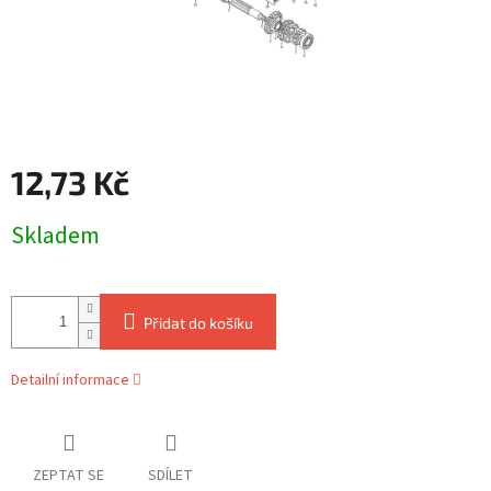
12,73 Kč
Měrná
Skladem
cena:
Přidat do košíku
Detailní informace
ZEPTAT SE
SDÍLET