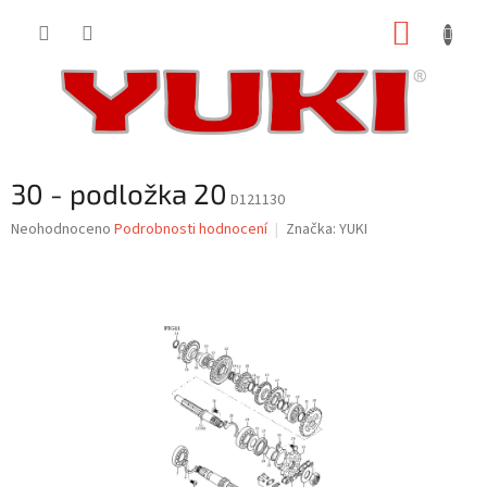
Přejít
NÁKUP
na
obsah
KOŠÍK
30 - podložka 20
D121130
Průměrné
Neohodnoceno
Podrobnosti hodnocení
Značka:
YUKI
hodnocení
produktu
je
0,0
z
5
hvězdiček.