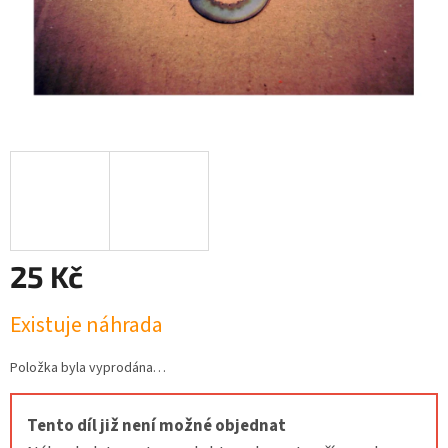
25 Kč
Měrná
Existuje náhrada
cena:
Položka byla vyprodána…
Tento díl již není možné objednat