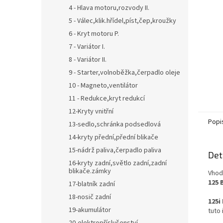
n
4 - Hlava motoru,rozvody II.
e
5 - Válec,klik.hřídel,píst,čep,kroužky
l
6 - Kryt motoru P.
7 - Variátor I.
8 - Variátor II.
9 - Starter,volnoběžka,čerpadlo oleje
10 - Magneto,ventilátor
11 - Redukce,kryt redukcí
12-Kryty vnitřní
Popi
13-sedlo,schránka podsedlová
14-kryty přední,přední blikače
15-nádrž paliva,čerpadlo paliva
Det
16-kryty zadní,světlo zadní,zadní
blikače.zámky
Vhod
125 
17-blatník zadní
18-nosič zadní
125i
19-akumulátor
tuto