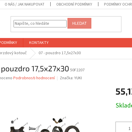
O NÁS / JAK NAKUPOVAT
OBCHODNÍ PODMÍNKY
PODMÍNKY OCHR
HLEDAT
PODMÍNKY
KONTAKTY
,brzdový kotouč
07 - pouzdro 17,5x27x30
 pouzdro 17,5x27x30
50F2207
né
noceno
Podrobnosti hodnocení
Značka:
YUKI
ní
55,1
u
Měrná
Skla
cena:
ek.