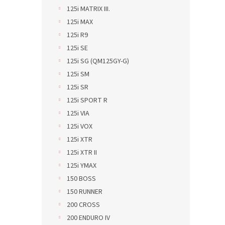
125i MATRIX III.
125i MAX
125i R9
125i SE
125i SG (QM125GY-G)
125i SM
125i SR
125i SPORT R
125i VIA
125i VOX
125i XTR
125i XTR II
125i YMAX
150 BOSS
150 RUNNER
200 CROSS
200 ENDURO IV