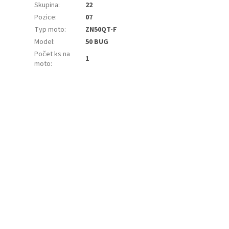
Skupina
:
22
Pozice
:
07
Typ moto
:
ZN50QT-F
Model
:
50 BUG
Počet ks na
1
moto
: