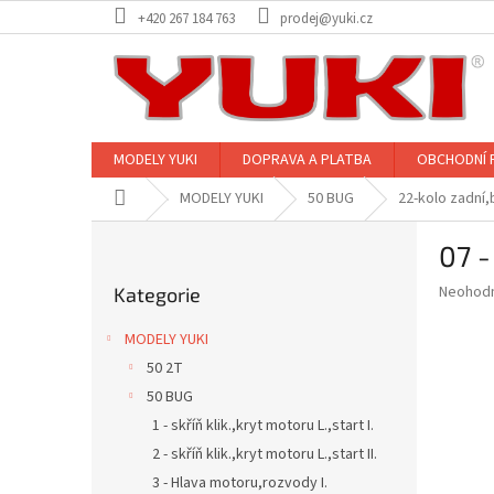
Přejít
+420 267 184 763
prodej@yuki.cz
na
obsah
MODELY YUKI
DOPRAVA A PLATBA
OBCHODNÍ 
Domů
MODELY YUKI
50 BUG
22-kolo zadní
P
07 -
o
Přeskočit
s
Průměr
Neohod
Kategorie
kategorie
t
hodnoce
r
produkt
MODELY YUKI
a
je
50 2T
0,0
n
z
50 BUG
n
5
í
1 - skříň klik.,kryt motoru L.,start I.
hvězdič
p
2 - skříň klik.,kryt motoru L.,start II.
a
3 - Hlava motoru,rozvody I.