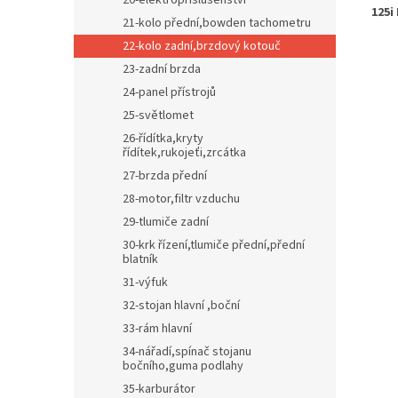
20-elektropříslušenství
125i
21-kolo přední,bowden tachometru
22-kolo zadní,brzdový kotouč
23-zadní brzda
24-panel přístrojů
25-světlomet
26-řídítka,kryty
řídítek,rukojeťi,zrcátka
27-brzda přední
28-motor,filtr vzduchu
29-tlumiče zadní
30-krk řízení,tlumiče přední,přední
blatník
31-výfuk
32-stojan hlavní ,boční
33-rám hlavní
34-nářadí,spínač stojanu
bočního,guma podlahy
35-karburátor