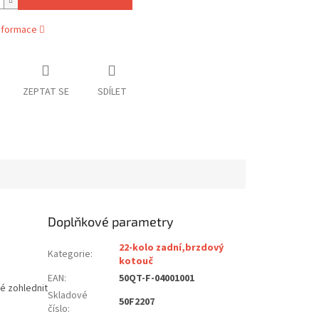
informace
ZEPTAT SE
SDÍLET
Doplňkové parametry
22-kolo zadní,brzdový
Kategorie
:
kotouč
EAN
:
50QT-F-04001001
né zohlednit
Skladové
50F2207
číslo
: