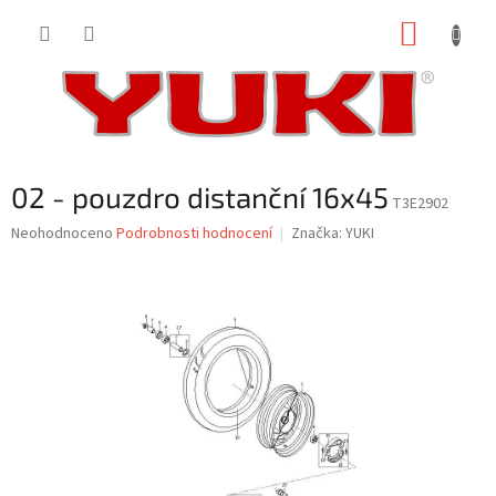
Přejít
NÁKUP
na
obsah
KOŠÍK
02 - pouzdro distanční 16x45
T3E2902
Průměrné
Neohodnoceno
Podrobnosti hodnocení
Značka:
YUKI
hodnocení
produktu
je
0,0
z
5
hvězdiček.