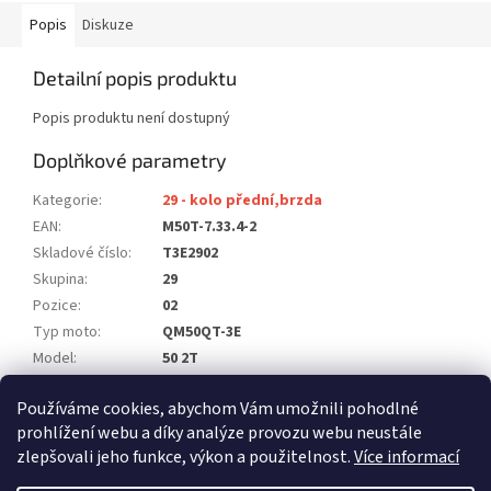
Popis
Diskuze
Detailní popis produktu
Popis produktu není dostupný
Doplňkové parametry
Kategorie
:
29 - kolo přední,brzda
EAN
:
M50T-7.33.4-2
Skladové číslo
:
T3E2902
Skupina
:
29
Pozice
:
02
Typ moto
:
QM50QT-3E
Model
:
50 2T
Počet ks na moto
:
1
Používáme cookies, abychom Vám umožnili pohodlné
Položka byla vyprodána…
prohlížení webu a díky analýze provozu webu neustále
zlepšovali jeho funkce, výkon a použitelnost.
Více informací
Z