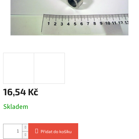
16,54 Kč
Měrná
Skladem
cena:
Přidat do košíku