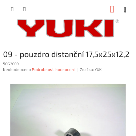
Přejít
NÁKUP
na
obsah
KOŠÍK
09 - pouzdro distanční 17,5x25x12,2
50G2009
Průměrné
Neohodnoceno
Podrobnosti hodnocení
Značka:
YUKI
hodnocení
produktu
je
0,0
z
5
hvězdiček.