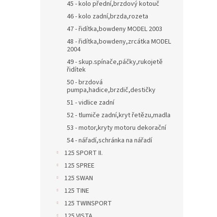
45 - kolo přední,brzdový kotouč
46 - kolo zadní,brzda,rozeta
47 - řidítka,bowdeny MODEL 2003
48 - řidítka,bowdeny,zrcátka MODEL
2004
49 - skup.spínače,páčky,rukojetě
řidítek
50 - brzdová
pumpa,hadice,brzdič,destičky
51 - vidlice zadní
52 - tlumiče zadní,kryt řetězu,madla
53 - motor,kryty motoru dekorační
54 - nářadí,schránka na nářadí
125 SPORT II.
125 SPREE
125 SWAN
125 TINE
125 TWINSPORT
125 VISTA