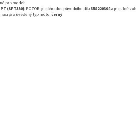
né pro model:
SPT (SPT350)
: POZOR: je náhradou původního dílu
35S220304
a je nutné zoh
rmaci pro uvedený typ moto:
černý