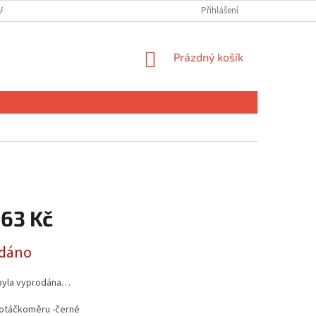
ANY OSOBNÍCH ÚDAJŮ
MOJE OBJEDNÁVKA
Přihlášení
NÁKUPNÍ
Prázdný košík
KOŠÍK
,63 Kč
dáno
byla vyprodána…
otáčkoměru -černé