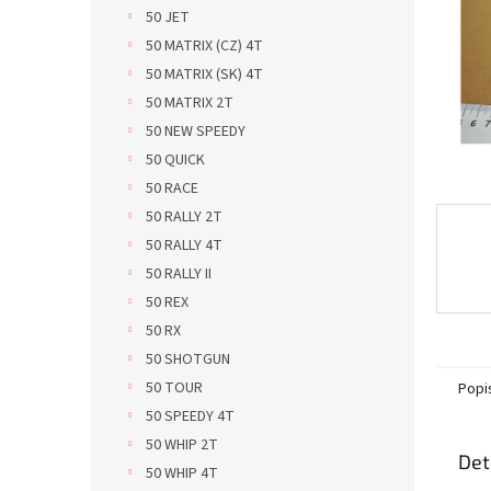
n
50 JET
e
50 MATRIX (CZ) 4T
l
50 MATRIX (SK) 4T
50 MATRIX 2T
50 NEW SPEEDY
50 QUICK
50 RACE
50 RALLY 2T
50 RALLY 4T
50 RALLY II
50 REX
50 RX
50 SHOTGUN
50 TOUR
Popi
50 SPEEDY 4T
50 WHIP 2T
Det
50 WHIP 4T