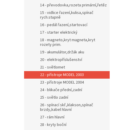
14 - převodovka,rozeta primární,řetěz
15 - vidlice řazení,kulisa,spínač
rych.stupně
16 - pedál řazení,startovací
17 - starter elektrický
18 - magneto,kryt magneta,kryt
rozety prim.
19 - akumulátor,držák aku
20 - elektropříslušenství
21 - světlomet
22 - přístroje MODEL 2003
23 - přístroje MODEL 2004
24 - blikače přední,zadní
25 - světlo zadní
26 - spínací skř.,klakson,spínač
brzdy,kabel hlavní
27 - rám hlavní
28 - kryty boční