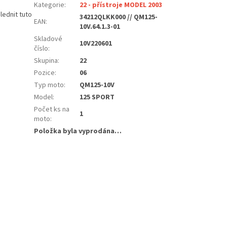
Kategorie
:
22 - přístroje MODEL 2003
lednit tuto
34212QLKK000 // QM125-
EAN
:
10V.64.1.3-01
Skladové
10V220601
číslo
:
Skupina
:
22
Pozice
:
06
Typ moto
:
QM125-10V
Model
:
125 SPORT
Počet ks na
1
moto
:
Položka byla vyprodána…