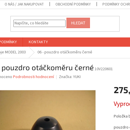
O NÁS / JAK NAKUPOVAT
OBCHODNÍ PODMÍNKY
PODMÍNKY OCHR
HLEDAT
PODMÍNKY
KONTAKTY
roje MODEL 2003
06 - pouzdro otáčkoměru černé
- pouzdro otáčkoměru černé
10V220601
né
noceno
Podrobnosti hodnocení
Značka:
YUKI
ní
275
u
Měrná
Vypro
cena:
ek.
Položka 
pouzdro 