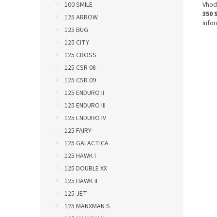
Vhod
100 SMILE
350 
125 ARROW
info
125 BUG
125 CITY
125 CROSS
125 CSR 08
125 CSR 09
125 ENDURO II
125 ENDURO III
125 ENDURO IV
125 FAIRY
125 GALACTICA
125 HAWK I
125 DOUBLE XX
125 HAWK II
125 JET
125 MANXMAN S