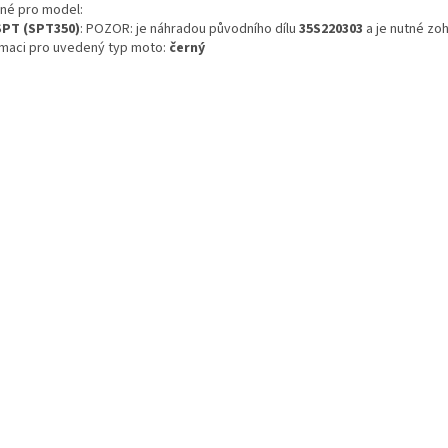
né pro model:
SPT (SPT350)
: POZOR: je náhradou původního dílu
35S220303
a je nutné zoh
rmaci pro uvedený typ moto:
černý