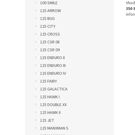
Vhod
100 SMILE
350 
125 ARROW
info
125 BUG
125 CITY
125 CROSS
125 CSR 08
125 CSR 09
125 ENDURO II
125 ENDURO III
125 ENDURO IV
125 FAIRY
125 GALACTICA
125 HAWK I
125 DOUBLE XX
125 HAWK II
125 JET
125 MANXMAN S