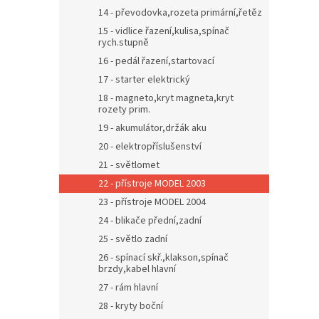
14 - převodovka,rozeta primární,řetěz
15 - vidlice řazení,kulisa,spínač
rych.stupně
16 - pedál řazení,startovací
17 - starter elektrický
18 - magneto,kryt magneta,kryt
rozety prim.
19 - akumulátor,držák aku
20 - elektropříslušenství
21 - světlomet
22 - přístroje MODEL 2003
23 - přístroje MODEL 2004
24 - blikače přední,zadní
25 - světlo zadní
26 - spínací skř.,klakson,spínač
brzdy,kabel hlavní
27 - rám hlavní
28 - kryty boční