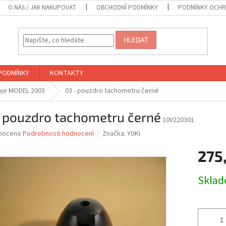
O NÁS / JAK NAKUPOVAT
OBCHODNÍ PODMÍNKY
PODMÍNKY OCHR
HLEDAT
PODMÍNKY
KONTAKTY
roje MODEL 2003
03 - pouzdro tachometru černé
- pouzdro tachometru černé
10V220301
né
noceno
Podrobnosti hodnocení
Značka:
YUKI
ní
275
u
Měrná
Skla
cena:
ek.