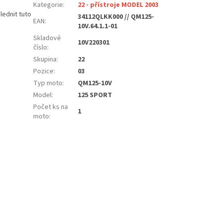
Kategorie
:
22 - přístroje MODEL 2003
lednit tuto
34112QLKK000 // QM125-
EAN
:
10V.64.1.1-01
Skladové
10V220301
číslo
:
Skupina
:
22
Pozice
:
03
Typ moto
:
QM125-10V
Model
:
125 SPORT
Počet ks na
1
moto
: