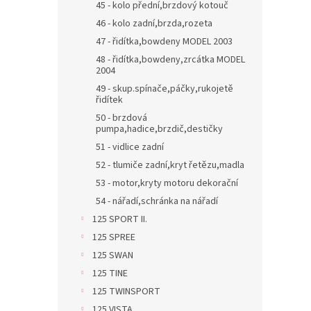
45 - kolo přední,brzdový kotouč
46 - kolo zadní,brzda,rozeta
47 - řidítka,bowdeny MODEL 2003
48 - řidítka,bowdeny,zrcátka MODEL
2004
49 - skup.spínače,páčky,rukojetě
řidítek
50 - brzdová
pumpa,hadice,brzdič,destičky
51 - vidlice zadní
52 - tlumiče zadní,kryt řetězu,madla
53 - motor,kryty motoru dekorační
54 - nářadí,schránka na nářadí
125 SPORT II.
125 SPREE
125 SWAN
125 TINE
125 TWINSPORT
125 VISTA