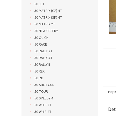
n
50 JET
e
50 MATRIX (CZ) 4T
l
50 MATRIX (SK) 4T
50 MATRIX 2T
50 NEW SPEEDY
50 QUICK
50 RACE
50 RALLY 2T
50 RALLY 4T
50 RALLY II
50 REX
50 RX
50 SHOTGUN
50 TOUR
Popi
50 SPEEDY 4T
50 WHIP 2T
Det
50 WHIP 4T