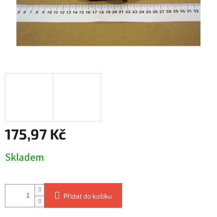
175,97 Kč
Měrná
Skladem
cena:
Přidat do košíku