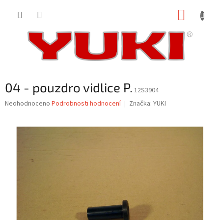
Přejít
NÁKUP
na
obsah
KOŠÍK
04 - pouzdro vidlice P.
12S3904
Průměrné
Neohodnoceno
Podrobnosti hodnocení
Značka:
YUKI
hodnocení
produktu
je
0,0
z
5
hvězdiček.