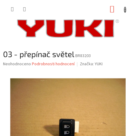
Přejít
NÁKUP
na
obsah
KOŠÍK
03 - přepínač světel
BR83203
Průměrné
Neohodnoceno
Podrobnosti hodnocení
Značka:
YUKI
hodnocení
produktu
je
0,0
z
5
hvězdiček.