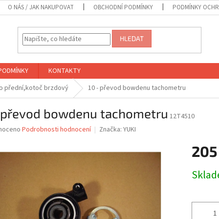
O NÁS / JAK NAKUPOVAT
OBCHODNÍ PODMÍNKY
PODMÍNKY OCHR
HLEDAT
PODMÍNKY
KONTAKTY
lo přední,kotoč brzdový
10 - převod bowdenu tachometru
- převod bowdenu tachometru
12T4510
né
noceno
Podrobnosti hodnocení
Značka:
YUKI
ní
205
u
Měrná
Skla
cena:
ek.