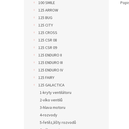
Popi
100 SMILE
125 ARROW
125 BUG
125 CITY
125 CROSS
125 CSR 08
125 CSR 09
125 ENDURO II
125 ENDURO III
125 ENDURO IV
125 FAIRY
125 GALACTICA
1-kryty ventilátoru
2-víko ventilů
3-hlava motoru
4-rozvody
5-řetěz,lišty rozvodů