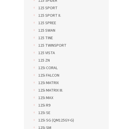
125 SPIDER
125 SPORT
125 SPORT II.
125 SPREE
125 SWAN
125 TINE
125 TWINSPORT
125 VISTA
125 ZN
125i CORAL
125i FALCON
125i MATRIX
125i MATRIX III.
125i MAX
125i R9
125i SE
125i SG (QM125GY-G)
125i SM