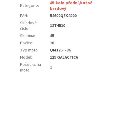
45-kolo přední,kotoč
Kategorie
:
brzdový
EAN
:
54600QEK4000
Skladové
12T4510
číslo
:
Skupina
:
45
Pozice
:
10
Typ moto
:
QM125T-8G
Model
:
125 GALACTICA
Počet ks na
1
moto
: