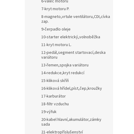
6-válec motoru
7-kryt motoru P.
8-magneto,vrtule ventilátoru,CDI,cívka
zap.
9-čerpadlo oleje
10-starter elektrický,volnoběžka
11-kryt motoru L.
12-pedál,segment startovací,deska
variátoru
13-řemen,spojka variátoru
14-redukce,kryt redukcí
15-kliková skříň
16-kliková hřídel,píst,čep,kroužky
17-karburátor
18-filtr vzduchu
19-výfuk
20-kabel hlavní,akumulátor,zámky
sada
21-elektropříslušenství