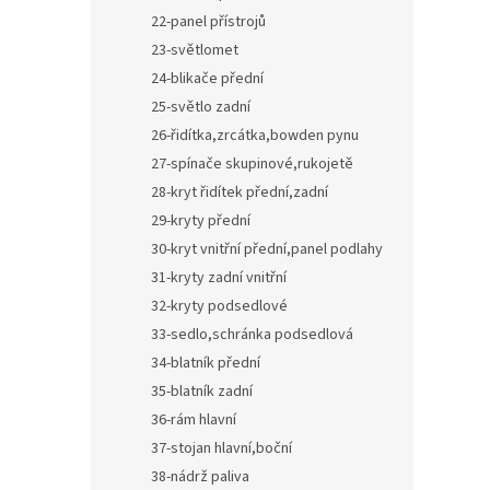
22-panel přístrojů
23-světlomet
24-blikače přední
25-světlo zadní
26-řidítka,zrcátka,bowden pynu
27-spínače skupinové,rukojetě
28-kryt řidítek přední,zadní
29-kryty přední
30-kryt vnitřní přední,panel podlahy
31-kryty zadní vnitřní
32-kryty podsedlové
33-sedlo,schránka podsedlová
34-blatník přední
35-blatník zadní
36-rám hlavní
37-stojan hlavní,boční
38-nádrž paliva