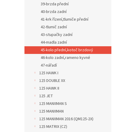
39-brzda přední
40-brzda zadní
41-krk řízení,tlumiče přední
42-tlumič zadní
43-stupačky zadní
44-madla zadní
45-kolo přední,kotoč brzdový
46-kolo zadní,rameno kyvné
47-nářadí
125 HAWK I
125 DOUBLE XX
125 HAWK II
125 JET
125 MANXMAN S
125 MANXMAN
125 MANXMAN 2016 (QM125-2X)
125 MATRIX (CZ)