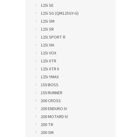
125i SE
125i SG (QM125GY-G)
125i SM
125i SR
125i SPORT R
125i VIA
125i VOX
125i XTR
125i XTR II
125i YMAX
150 BOSS
150 RUNNER
200 CROSS
200 ENDURO IV
200 MOTARD IV
200 TR
200 SM