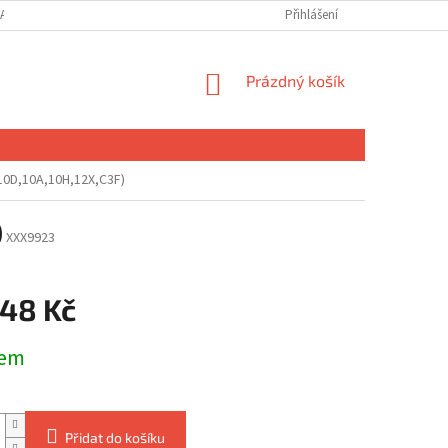
ANY OSOBNÍCH ÚDAJŮ
MOJE OBJEDNÁVKA
Přihlášení
NÁKUPNÍ
Prázdný košík
KOŠÍK
(10D,10A,10H,12X,C3F)
)
XXX9923
,48 Kč
dem
Přidat do košíku