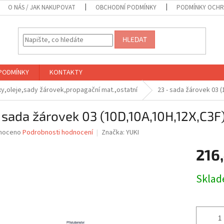
O NÁS / JAK NAKUPOVAT
OBCHODNÍ PODMÍNKY
PODMÍNKY OCHR
HLEDAT
PODMÍNKY
KONTAKTY
y,oleje,sady žárovek,propagační mat.,ostatní
23 - sada žárovek 03 
 sada žárovek 03 (10D,10A,10H,12X,C3F
né
noceno
Podrobnosti hodnocení
Značka:
YUKI
ní
216
u
Měrná
Skla
cena:
ek.