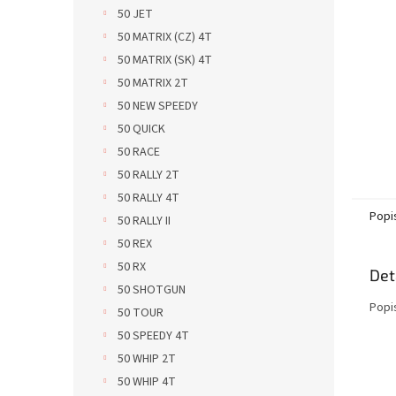
n
50 JET
e
50 MATRIX (CZ) 4T
l
50 MATRIX (SK) 4T
50 MATRIX 2T
50 NEW SPEEDY
50 QUICK
50 RACE
50 RALLY 2T
50 RALLY 4T
Popi
50 RALLY II
50 REX
50 RX
Det
50 SHOTGUN
Popi
50 TOUR
50 SPEEDY 4T
50 WHIP 2T
50 WHIP 4T