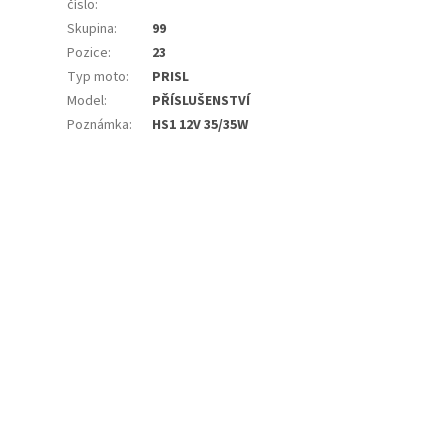
číslo
:
Skupina
:
99
Pozice
:
23
Typ moto
:
PRISL
Model
:
PŘÍSLUŠENSTVÍ
Poznámka
:
HS1 12V 35/35W