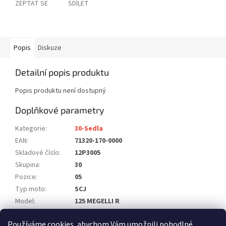
ZEPTAT SE
SDÍLET
Popis
Diskuze
Detailní popis produktu
Popis produktu není dostupný
Doplňkové parametry
Kategorie
:
30-Sedla
EAN
:
71320-170-0000
Skladové číslo
:
12P3005
Skupina
:
30
Pozice
:
05
Typ moto
:
SCJ
Model
:
125 MEGELLI R
Počet ks na moto
:
1
Používáme cookies, abychom Vám umožnili pohodlné
Položka byla vyprodána…