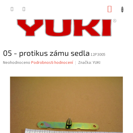
Přejít
NÁKUP
na
obsah
KOŠÍK
05 - protikus zámu sedla
12P3005
Průměrné
Neohodnoceno
Podrobnosti hodnocení
Značka:
YUKI
hodnocení
produktu
je
0,0
z
5
hvězdiček.