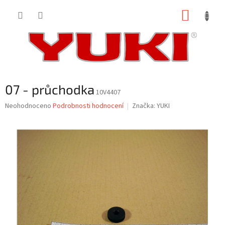
Přejít
NÁKUP
na
obsah
KOŠÍK
07 - průchodka
10V4407
Průměrné
Neohodnoceno
Podrobnosti hodnocení
Značka:
YUKI
hodnocení
produktu
je
0,0
z
5
hvězdiček.