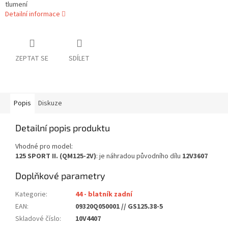
tlumení
Detailní informace
ZEPTAT SE
SDÍLET
Popis
Diskuze
Detailní popis produktu
Vhodné pro model:
125 SPORT II. (QM125-2V)
: je náhradou původního dílu
12V3607
Doplňkové parametry
Kategorie
:
44 - blatník zadní
EAN
:
09320Q050001 // GS125.38-5
Skladové číslo
:
10V4407