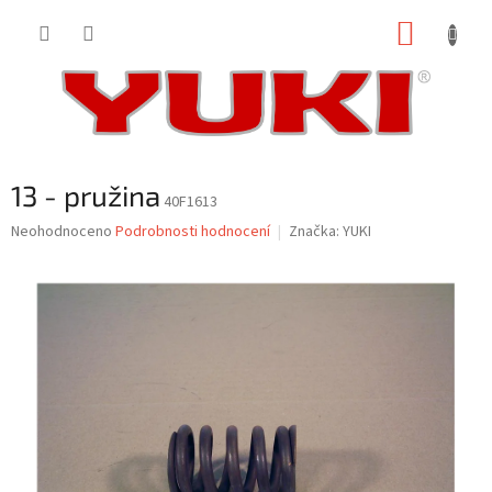
Přejít
NÁKUP
na
obsah
KOŠÍK
13 - pružina
40F1613
Průměrné
Neohodnoceno
Podrobnosti hodnocení
Značka:
YUKI
hodnocení
produktu
je
0,0
z
5
hvězdiček.