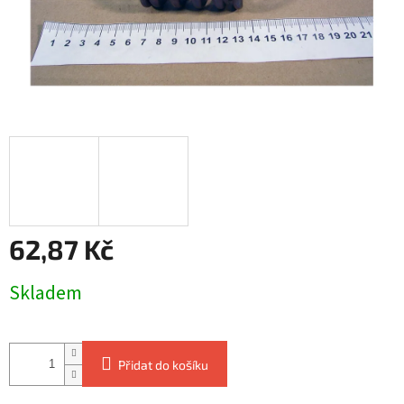
62,87 Kč
Měrná
Skladem
cena:
Přidat do košíku