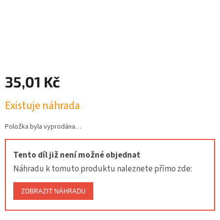
35,01 Kč
Měrná
Existuje náhrada
cena:
Položka byla vyprodána…
Tento díl již není možné objednat
Náhradu k tomuto produktu naleznete přímo zde:
ZOBRAZIT NÁHRADU