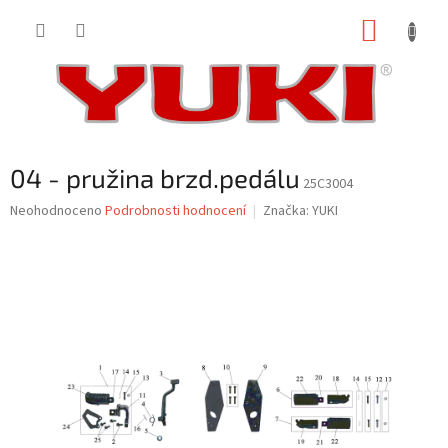
Přejít
NÁKUP
na
obsah
KOŠÍK
04 - pružina brzd.pedálu
25C3004
Průměrné
Neohodnoceno
Podrobnosti hodnocení
Značka:
YUKI
hodnocení
produktu
je
0,0
z
5
hvězdiček.