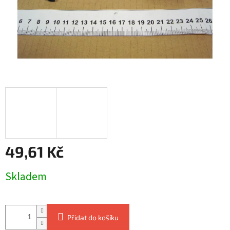
49,61 Kč
Měrná
Skladem
cena:
Přidat do košíku