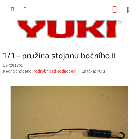
Přejít
NÁKUP
na
obsah
KOŠÍK
17.1 - pružina stojanu bočního II
12P281701
Průměrné
Neohodnoceno
Podrobnosti hodnocení
Značka:
YUKI
hodnocení
produktu
je
0,0
z
5
hvězdiček.