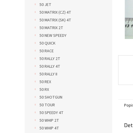
n
50 JET
e
50 MATRIX (CZ) 4T
l
50 MATRIX (SK) 4T
50 MATRIX 2T
50 NEW SPEEDY
50 QUICK
50 RACE
50 RALLY 2T
50 RALLY 4T
50 RALLY II
50 REX
50 RX
50 SHOTGUN
50 TOUR
Popi
50 SPEEDY 4T
50 WHIP 2T
Det
50 WHIP 4T