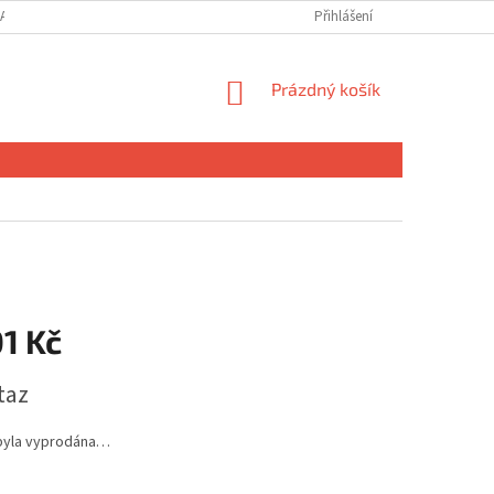
ANY OSOBNÍCH ÚDAJŮ
MOJE OBJEDNÁVKA
Přihlášení
NÁKUPNÍ
Prázdný košík
KOŠÍK
1 Kč
taz
byla vyprodána…