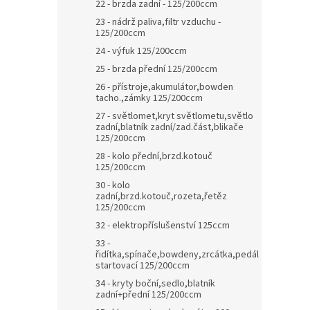
22 - brzda zadní - 125/200ccm
23 - nádrž paliva,filtr vzduchu -
125/200ccm
24 - výfuk 125/200ccm
25 - brzda přední 125/200ccm
26 - přístroje,akumulátor,bowden
tacho.,zámky 125/200ccm
27 - světlomet,kryt světlometu,světlo
zadní,blatník zadní/zad.část,blikače
125/200ccm
28 - kolo přední,brzd.kotouč
125/200ccm
30 - kolo
zadní,brzd.kotouč,rozeta,řetěz
125/200ccm
32 - elektropříslušenství 125ccm
33 -
řidítka,spínače,bowdeny,zrcátka,pedál
startovací 125/200ccm
34 - kryty boční,sedlo,blatník
zadní+přední 125/200ccm