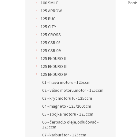
Popi
100 SMILE
125 ARROW
125 BUG
125 CITY
125 CROSS
125 CSR 08
125 CSR 09
125 ENDURO II
125 ENDURO III
125 ENDURO IV
01 - hlava motoru - 125ccm
02 - válec motoru,motor - 125ccm
03 - kryt motoru P. - 125ccm
04 - magneto - 125/200ccm
05 - spojka motoru - 125ccm
06 - čerpadlo oleje,odlučovač -
125ccm
07 - karburátor - 125ccm