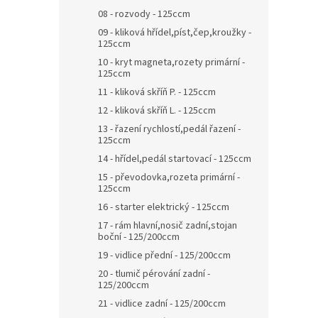
08 - rozvody - 125ccm
09 - kliková hřídel,píst,čep,kroužky -
125ccm
10 - kryt magneta,rozety primární -
125ccm
11 - kliková skříň P. - 125ccm
12 - kliková skříň L. - 125ccm
13 - řazení rychlostí,pedál řazení -
125ccm
14 - hřídel,pedál startovací - 125ccm
15 - převodovka,rozeta primární -
125ccm
16 - starter elektrický - 125ccm
17 - rám hlavní,nosič zadní,stojan
boční - 125/200ccm
19 - vidlice přední - 125/200ccm
20 - tlumič pérování zadní -
125/200ccm
21 - vidlice zadní - 125/200ccm