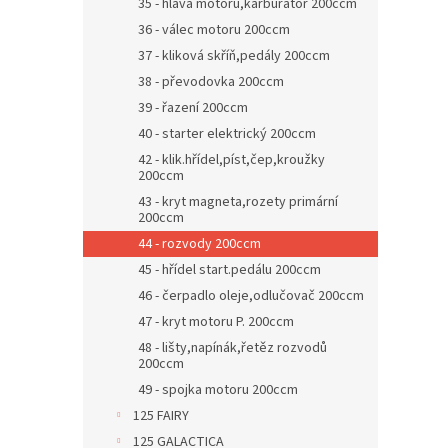
35 - hlava motoru,karburátor 200ccm
36 - válec motoru 200ccm
37 - kliková skříň,pedály 200ccm
38 - převodovka 200ccm
39 - řazení 200ccm
40 - starter elektrický 200ccm
42 - klik.hřídel,píst,čep,kroužky
200ccm
43 - kryt magneta,rozety primární
200ccm
44 - rozvody 200ccm
45 - hřídel start.pedálu 200ccm
46 - čerpadlo oleje,odlučovač 200ccm
47 - kryt motoru P. 200ccm
48 - lišty,napínák,řetěz rozvodů
200ccm
49 - spojka motoru 200ccm
125 FAIRY
125 GALACTICA