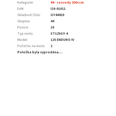
Kategorie
:
44 - rozvody 200ccm
EAN
:
I10-01011
Skladové číslo
:
GY44410
Skupina
:
44
Pozice
:
10
Typ moto
:
ST125GY-4
Model
:
125 ENDURO IV
Počet ks na moto
:
2
Položka byla vyprodána…