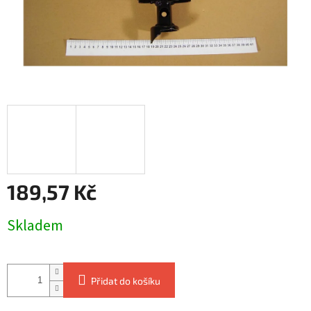
189,57 Kč
Měrná
Skladem
cena:
Přidat do košíku