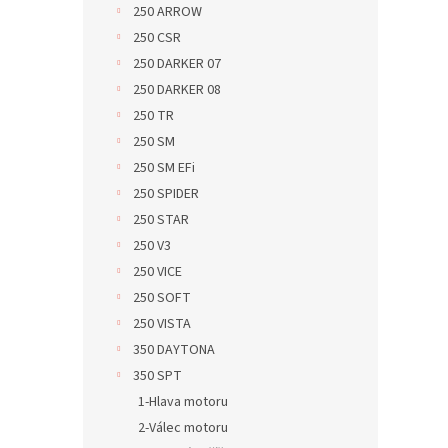
250 ARROW
250 CSR
250 DARKER 07
250 DARKER 08
250 TR
250 SM
250 SM EFi
250 SPIDER
250 STAR
250 V3
250 VICE
250 SOFT
250 VISTA
350 DAYTONA
350 SPT
1-Hlava motoru
2-Válec motoru