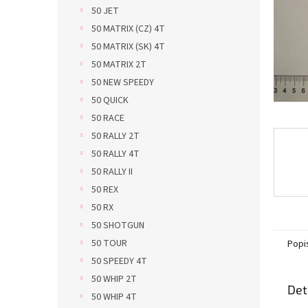
n
50 JET
e
50 MATRIX (CZ) 4T
l
50 MATRIX (SK) 4T
50 MATRIX 2T
50 NEW SPEEDY
50 QUICK
50 RACE
50 RALLY 2T
50 RALLY 4T
50 RALLY II
50 REX
50 RX
50 SHOTGUN
50 TOUR
Popi
50 SPEEDY 4T
50 WHIP 2T
Det
50 WHIP 4T