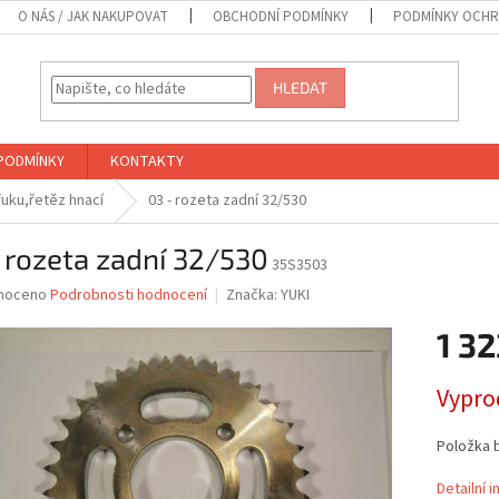
O NÁS / JAK NAKUPOVAT
OBCHODNÍ PODMÍNKY
PODMÍNKY OCHR
HLEDAT
PODMÍNKY
KONTAKTY
fuku,řetěz hnací
03 - rozeta zadní 32/530
 rozeta zadní 32/530
35S3503
né
noceno
Podrobnosti hodnocení
Značka:
YUKI
ní
1 32
u
Měrná
Vypro
cena:
ek.
Položka 
Detailní 