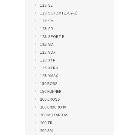
125i SE
125i SG (QM125GY-G)
125i SM
125i SR
125i SPORT R
125i VIA
125i VOX
125i XTR
125i XTR II
125i YMAX
150 BOSS
150 RUNNER
200 CROSS
200 ENDURO IV
200 MOTARD IV
200 TR
200 SM