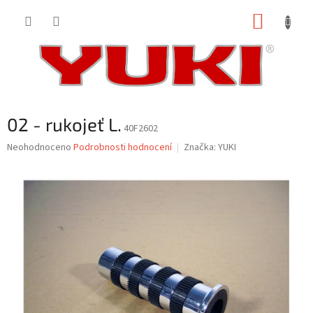
Přejít
NÁKUP
na
obsah
KOŠÍK
02 - rukojeť L.
40F2602
Průměrné
Neohodnoceno
Podrobnosti hodnocení
Značka:
YUKI
hodnocení
produktu
je
0,0
z
5
hvězdiček.