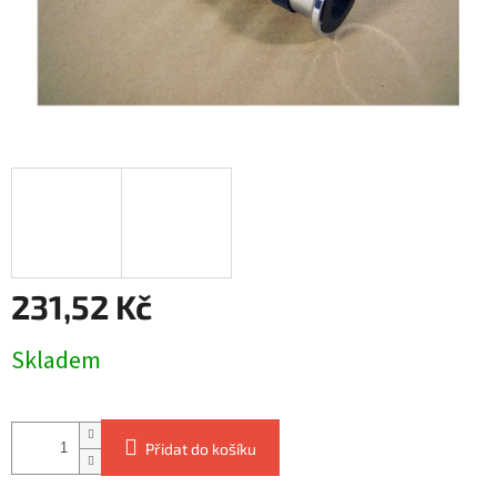
231,52 Kč
Měrná
Skladem
cena:
Přidat do košíku