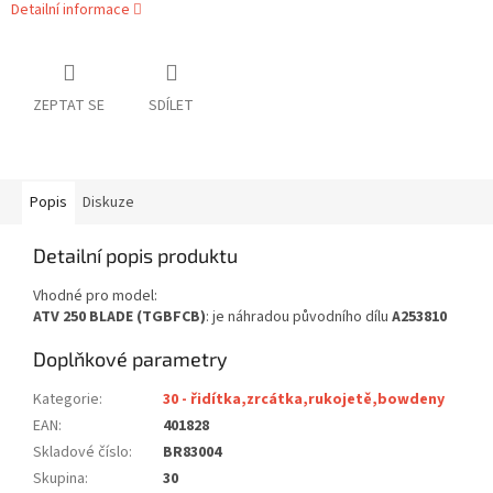
Detailní informace
ZEPTAT SE
SDÍLET
Popis
Diskuze
Detailní popis produktu
Vhodné pro model:
ATV 250 BLADE (TGBFCB)
: je náhradou původního dílu
A253810
Doplňkové parametry
Kategorie
:
30 - řidítka,zrcátka,rukojetě,bowdeny
EAN
:
401828
Skladové číslo
:
BR83004
Skupina
:
30