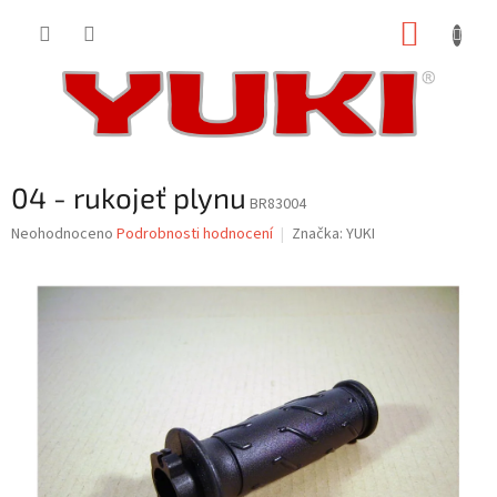
Přejít
NÁKUP
na
obsah
KOŠÍK
04 - rukojeť plynu
BR83004
Průměrné
Neohodnoceno
Podrobnosti hodnocení
Značka:
YUKI
hodnocení
produktu
je
0,0
z
5
hvězdiček.