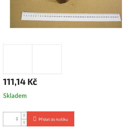
111,14 Kč
Měrná
Skladem
cena:
Přidat do košíku