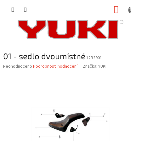
Přejít
NÁKUP
na
obsah
KOŠÍK
01 - sedlo dvoumístné
12R2901
Průměrné
Neohodnoceno
Podrobnosti hodnocení
Značka:
YUKI
hodnocení
produktu
je
0,0
z
5
hvězdiček.