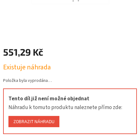
551,29 Kč
Měrná
Existuje náhrada
cena:
Položka byla vyprodána…
Tento díl již není možné objednat
Náhradu k tomuto produktu naleznete přímo zde:
ZOBRAZIT NÁHRADU