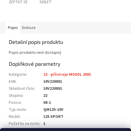
ZEPTAT SE
SDÍLET
Popis
Diskuze
Detailní popis produktu
Popis produktu není dostupný
Doplňkové parametry
Kategorie
:
22 - přístroje MODEL 2003
EAN
:
10V220801
Skladové číslo
:
10V220801
Skupina
:
22
Pozice
:
08-1
Typ moto
:
QM125-10V
Model
:
125 SPORT
Počet ks na moto
:
1
Poznámka
:
není obrázek