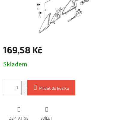
169,58 Kč
Měrná
Skladem
cena:
Přidat do košíku
ZEPTAT SE
SDÍLET