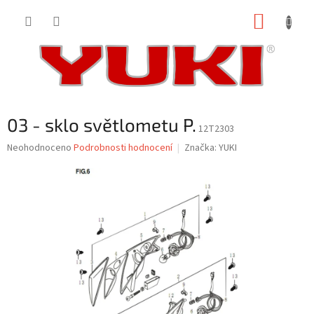
Přejít
NÁKUP
na
obsah
KOŠÍK
03 - sklo světlometu P.
12T2303
Průměrné
Neohodnoceno
Podrobnosti hodnocení
Značka:
YUKI
hodnocení
produktu
je
0,0
z
5
hvězdiček.