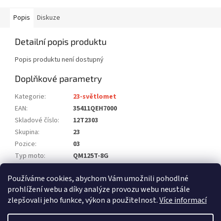
Popis
Diskuze
Detailní popis produktu
Popis produktu není dostupný
Doplňkové parametry
Kategorie
:
23-světlomet
EAN
:
35411QEH7000
Skladové číslo
:
12T2303
Skupina
:
23
Pozice
:
03
Typ moto
:
QM125T-8G
Model
:
125 GALACTICA
Používáme cookies, abychom Vám umožnili pohodlné
Počet ks na moto
:
1
prohlížení webu a díky analýze provozu webu neustále
zlepšovali jeho funkce, výkon a použitelnost.
Více informací
Z
á